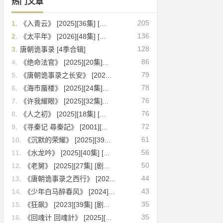
热门文章
205
1.
《入青云》 [2025][36集] [...
136
2.
《太平年》 [2026][48集] [...
128
3.
唐朝诡事录 [4季合辑]
86
4.
《绝命法官》 [2025][20集]...
79
5.
《唐朝诡事录之长安》 [202...
78
6.
《海市蜃楼》 [2025][24集]...
76
7.
《许我耀眼》 [2025][32集]...
76
8.
《人之初》 [2025][18集] [...
72
9.
《寻秦记 尋秦記》 [2001][...
61
10.
《沉默的荣耀》 [2025][39...
56
11.
《水龙吟》 [2025][40集] [...
50
12.
《老舅》 [2025][27集] [剧...
44
13.
《唐朝诡事录之西行》 [202...
43
14.
《少年白马醉春风》 [2024]...
35
15.
《狂飙》 [2023][39集] [剧...
35
16.
《回魂计 回魂計》 [2025][...