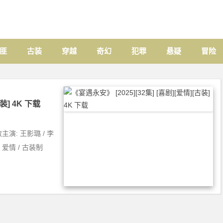
匪
古装
穿越
奇幻
犯罪
悬疑
冒险
装] 4K 下载
敏主演: 王影璐 / 李
/ 爱情 / 古装制