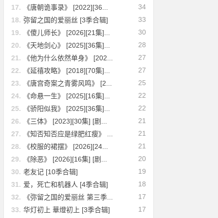
34
17.
《唐朝诡事录》 [2022][36...
33
18.
弥留之国的爱丽丝 [3季合辑]
30
19.
《傻儿师长》 [2026][21集]...
28
20.
《天地剑心》 [2025][36集]...
27
21.
《他为什么依然单身》 [202...
27
22.
《延禧攻略》 [2018][70集]...
25
23.
《唐宫奇案之青雾风鸣》 [2...
22
24.
《命悬一生》 [2025][16集]...
22
25.
《骄阳似我》 [2025][36集]...
21
26.
《三体》 [2023][30集] [剧...
21
27.
《知否知否应是绿肥红瘦》 ...
21
28.
《校服的裙摆》 [2026][24...
20
29.
《除恶》 [2026][16集] [剧...
19
30.
老友记 [10季合辑]
18
31.
爱，死亡和机器人 [4季合辑]
17
32.
《弥留之国的爱丽丝 第三季...
17
33.
华灯初上 華燈初上 [3季合辑]