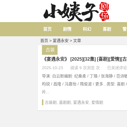
首页
剧情
科幻
喜剧
警
首页
> 宴遇永安 > 文章
古装
《宴遇永安》 [2025][32集] [喜剧][爱情][古
2025-10-23
阅读 9 次浏览 次
已关闭评论
导演: 白云默编剧: 纪桑柔 / 丁璐 / 张海静 / 范诗
昀锐 / 昌隆 / 冯嘉怡 / 隋俊波 / 更多...类型: 喜剧 
片...
古装剧
,
喜剧剧
,
宴遇永安
,
爱情剧