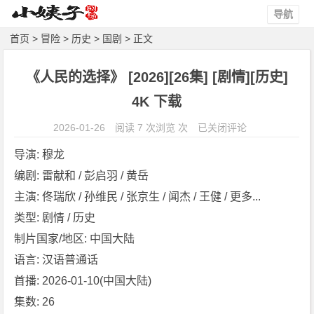
导航
首页
>
冒险
>
历史
>
国剧
> 正文
《人民的选择》 [2026][26集] [剧情][历史]
4K 下载
《人
2026-01-26
阅读 7 次浏览 次
已关闭评论
民
导演: 穆龙
的
编剧: 雷献和 / 彭启羽 / 黄岳
选
主演: 佟瑞欣 / 孙维民 / 张京生 / 闻杰 / 王健 / 更多...
择》
[2
类型: 剧情 / 历史
0
制片国家/地区: 中国大陆
2
语言: 汉语普通话
6]
首播: 2026-01-10(中国大陆)
[2
集数: 26
6