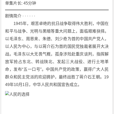
集]
单集片长: 45分钟
[剧
情]
剧情简介 · · · · · ·
[历
　　1945年，艰苦卓绝的抗日战争取得伟大胜利，中国在
史]
和平与战争、光明与黑暗等重大问题上，面临艰难抉择。
4
以毛泽东、周恩来、朱德、刘少奇为首的中国共产党人，
K
以人民为中心，与以蒋介石为首的国民党独裁者展开大决
下
载
战。毛泽东以大无畏气概，孤身涉险赴重庆谈判，指挥解
放军抢占东北、转战陕北、发起三大战役、进行土地革
命，发布“五一口号”。中国共产党的政策，赢得广大人民
群众和民主党派的欢迎拥护，最终战胜了蒋介石王朝。19
49年10月1日，中华人民共和国宣告成立。