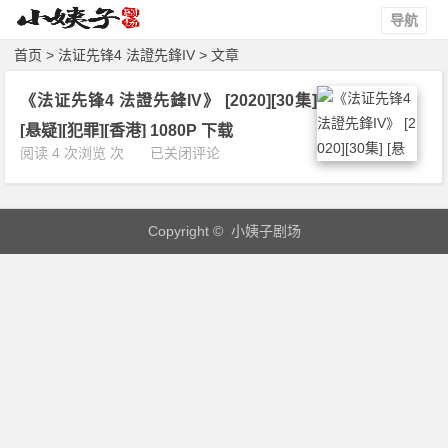
导航
首页
> 法证先锋4 法證先鋒IV > 文章
《法证先锋4 法證先鋒IV》 [2020][30集]
[悬疑][犯罪][香港] 1080P 下载
《法
阅读 4 次浏览 次
已关闭评论
证
先
锋
Copyright © 小姨子剧场
4
法
證
先
鋒
I
V》
[2
0
2
0]