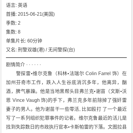
语言: 英语
e
t
首播: 2015-06-21(美国)
e
季数: 2
c
集数: 8
t
单集片长: 60分钟
i
又名: 刑警双雄(港) / 无间警探(台)
v
e
剧情简介 · · · · · ·
S
e
　　警探雷•维尔克鲁（科林•法瑞尔 Colin Farrel 饰）在
a
加州芬奇市工作，跌入人生谷底消沉多年，他离异，酗
s
酒，脾气暴躁。他是当地黑帮头目弗兰克•谢苗（文斯•沃
o
恩 Vince Vaugh 饰)的手下，弗兰克多年前除掉了强奸雷
n
妻子的男人。他为谢苗干一些零活, 比如殴打 了一个最近
2》
[2
写了一系列组织犯罪事件的记者。维尔克鲁最近的活儿是
0
找到失踪数日的市政执行官本•卡斯帕雷的下落。文图拉县
1