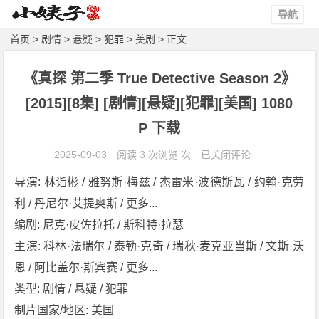
导航
首页
>
剧情
>
悬疑
>
犯罪
>
美剧
> 正文
《真探 第二季 True Detective Season 2》
[2015][8集] [剧情][悬疑][犯罪][美国] 1080
P 下载
《真
2025-09-03
阅读 3 次浏览 次
已关闭评论
探
导演: 林诣彬 / 雅努斯·梅兹 / 杰雷米·波德斯瓦 / 约翰·克劳
第
利 / 丹尼尔·艾提奥斯 / 更多...
二
编剧: 尼克·皮佐拉托 / 斯科特·拉瑟
季
T
主演: 科林·法瑞尔 / 泰勒·克奇 / 瑞秋·麦克亚当斯 / 文斯·沃
r
恩 / 阿比盖尔·斯宾赛 / 更多...
u
类型: 剧情 / 悬疑 / 犯罪
e
制片国家/地区: 美国
D