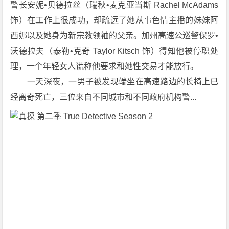
警长安妮•贝德拉丝（瑞秋•麦克亚当斯 Rachel McAdams 
5]
饰）在工作上很成功，却疏远了她从事色情主播的妹妹阿
[8
西娜以及她身为新宗教领袖的父亲。加州高速公巡警保罗•
集]
[剧
沃德拉夫（泰勒•克奇 Taylor Kitsch 饰）得知他被停职处
情]
理，一个年轻女人谎称他要求和她性交易才能放行。
[悬
　　一天深夜，一男子被发现端坐在高速路边的长椅上已
疑]
经离奇死亡，三位来自不同城市和不同政府机构警...
[犯
罪]
[美
国]
1
0
8
0
P
下
载