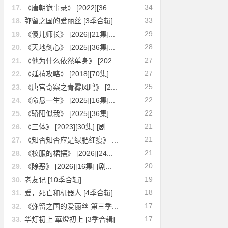
34
17.
《唐朝诡事录》 [2022][36...
33
18.
弥留之国的爱丽丝 [3季合辑]
29
19.
《傻儿师长》 [2026][21集]...
28
20.
《天地剑心》 [2025][36集]...
27
21.
《他为什么依然单身》 [202...
27
22.
《延禧攻略》 [2018][70集]...
25
23.
《唐宫奇案之青雾风鸣》 [2...
22
24.
《命悬一生》 [2025][16集]...
22
25.
《骄阳似我》 [2025][36集]...
21
26.
《三体》 [2023][30集] [剧...
21
27.
《知否知否应是绿肥红瘦》 ...
21
28.
《校服的裙摆》 [2026][24...
20
29.
《除恶》 [2026][16集] [剧...
19
30.
老友记 [10季合辑]
18
31.
爱，死亡和机器人 [4季合辑]
17
32.
《弥留之国的爱丽丝 第三季...
17
33.
华灯初上 華燈初上 [3季合辑]