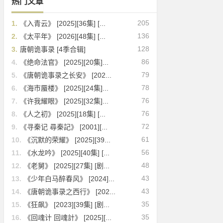
热门文章
205
1.
《入青云》 [2025][36集] [...
136
2.
《太平年》 [2026][48集] [...
128
3.
唐朝诡事录 [4季合辑]
86
4.
《绝命法官》 [2025][20集]...
79
5.
《唐朝诡事录之长安》 [202...
78
6.
《海市蜃楼》 [2025][24集]...
76
7.
《许我耀眼》 [2025][32集]...
76
8.
《人之初》 [2025][18集] [...
72
9.
《寻秦记 尋秦記》 [2001][...
61
10.
《沉默的荣耀》 [2025][39...
56
11.
《水龙吟》 [2025][40集] [...
48
12.
《老舅》 [2025][27集] [剧...
43
13.
《少年白马醉春风》 [2024]...
43
14.
《唐朝诡事录之西行》 [202...
35
15.
《狂飙》 [2023][39集] [剧...
35
16.
《回魂计 回魂計》 [2025][...