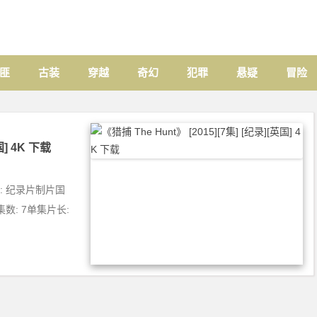
匪
古装
穿越
奇幻
犯罪
悬疑
冒险
国] 4K 下载
类型: 纪录片制片国
)集数: 7单集片长: