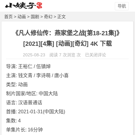
导航
首页
>
动画
>
国剧
>
奇幻
> 正文
《凡人修仙传：燕家堡之战[第18-21集]》
[2021][4集] [动画][奇幻] 4K 下载
《凡
2025-08-23
阅读 7 次浏览 次
已关闭评论
人
导演: 王裕仁 / 伍镇焯
修
主演: 钱文青 / 李诗萌 / 唐小喜
仙
类型: 动画
传：
燕
制片国家/地区: 中国大陆
家
语言: 汉语普通话
堡
首播: 2021-01-31(中国大陆)
之
集数: 4
战
单集片长: 16分钟
[第