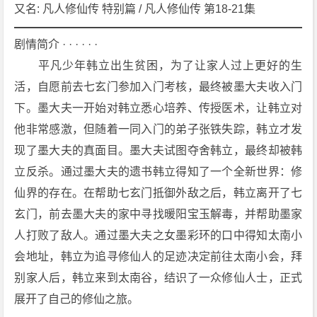
1
又名: 凡人修仙传 特别篇 / 凡人修仙传 第18-21集
8
-
剧情简介 · · · · · ·
2
　　平凡少年韩立出生贫困，为了让家人过上更好的生
1
活，自愿前去七玄门参加入门考核，最终被墨大夫收入门
集]》
下。墨大夫一开始对韩立悉心培养、传授医术，让韩立对
[2
他非常感激，但随着一同入门的弟子张铁失踪，韩立才发
0
2
现了墨大夫的真面目。墨大夫试图夺舍韩立，最终却被韩
1]
立反杀。通过墨大夫的遗书韩立得知了一个全新世界：修
[4
仙界的存在。在帮助七玄门抵御外敌之后，韩立离开了七
集]
玄门，前去墨大夫的家中寻找暖阳宝玉解毒，并帮助墨家
[动
人打败了敌人。通过墨大夫之女墨彩环的口中得知太南小
画]
[奇
会地址，韩立为追寻修仙人的足迹决定前往太南小会，拜
幻]
别家人后，韩立来到太南谷，结识了一众修仙人士，正式
4
展开了自己的修仙之旅。
K