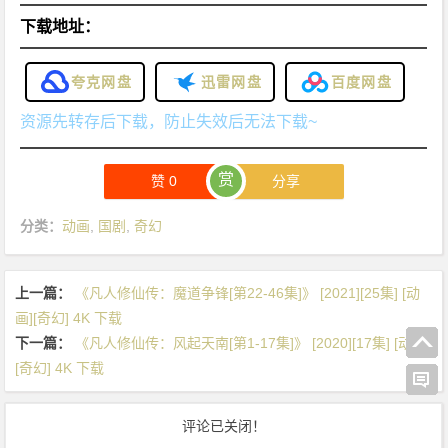
下载地址：
夸克网盘
迅雷网盘
百度网盘
资源先转存后下载，防止失效后无法下载~
赏
赞
0
分享
分类：
动画
,
国剧
,
奇幻
上一篇：
《凡人修仙传：魔道争锋[第22-46集]》 [2021][25集] [动
画][奇幻] 4K 下载
下一篇：
《凡人修仙传：风起天南[第1-17集]》 [2020][17集] [动画]
[奇幻] 4K 下载
评论已关闭！