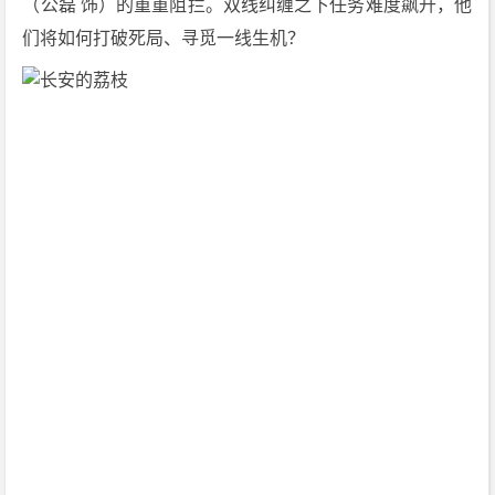
（公磊 饰）的重重阻拦。双线纠缠之下任务难度飙升，他
们将如何打破死局、寻觅一线生机？