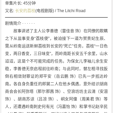
集]
单集片长: 45分钟
[剧
又名: 
长安的荔枝
(电视剧版) / The Litchi Road
情]
[古
剧情简介 · · · · · ·
装]
　　故事讲述了主人公李善德（雷佳音 饰）在同僚的欺瞒
4
之下从监事变身“荔枝使”，被迫接下一道为贺贵妃生辰、
K
需从岭南运送新鲜荔枝到长安的“死亡”任务，荔枝“一日色
下
载
变，两日香变，三日味变”，而岭南距长安五千余里，山水
迢迢，这是个不可能完成的任务。为保女儿李袖儿余生安
稳，李善德无奈启程前往岭南；与此同时，替左相寻找扳
倒右相敛财罪证的郑平安（岳云鹏 饰）已先一步抵达岭
南。各自身负重任的郎舅二人在他乡偶遇，意外结识胡商
商会会长阿弥塔（那尔那茜 饰）、空浪坊坊主云清（安沺 
饰）、胡商苏谅（吕凉 饰）、峒女阿僮（周美君 饰）等
人，还遭遇岭南刺史何有光（冯嘉怡 饰）和掌书记赵辛民