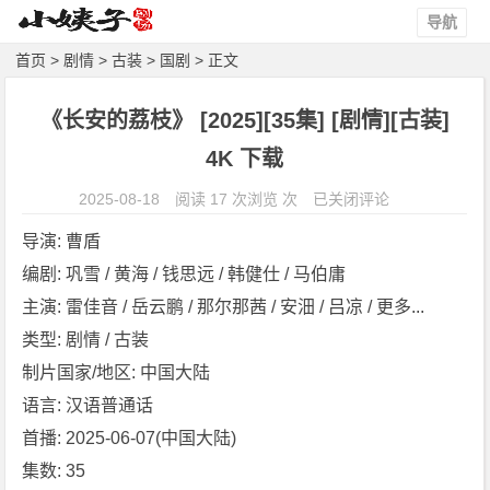
导航
首页
>
剧情
>
古装
>
国剧
> 正文
《长安的荔枝》 [2025][35集] [剧情][古装]
4K 下载
《长
2025-08-18
阅读 17 次浏览 次
已关闭评论
安
导演: 曹盾
的
编剧: 巩雪 / 黄海 / 钱思远 / 韩健仕 / 马伯庸
荔
主演: 雷佳音 / 岳云鹏 / 那尔那茜 / 安沺 / 吕凉 / 更多...
枝》
[2
类型: 剧情 / 古装
0
制片国家/地区: 中国大陆
2
语言: 汉语普通话
5]
首播: 2025-06-07(中国大陆)
[3
集数: 35
5