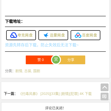
下载地址：
夸克网盘
迅雷网盘
百度网盘
资源先转存后下载，防止失效后无法下载~
赏
赞
0
分享
分类：
剧情
,
古装
,
国剧
下一篇：
《扫毒风暴》 [2025][33集] [剧情][犯罪] 4K 下载
评论已关闭！