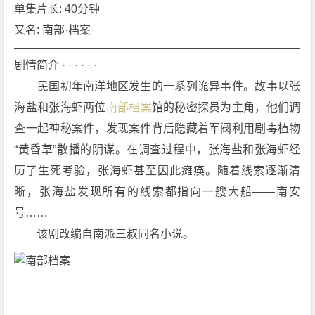
[剧
单集片长: 40分钟
情]
又名: 南部·档案
[奇
幻]
剧情简介 · · · · · ·
[冒
　　民国初年南洋地区发生的一系列诡异事件。故事以张
险]
海盐和张海虾两位
南部档案
馆的秘密探员为主角，他们调
4
查一起神秘案件，发现案件背后隐藏着军阀利用剧毒植物
K
下
“黄昏草”散播的阴谋。在调查过程中，张海盐和张海虾经
载
历了生死考验，张海虾甚至因此瘫痪。随着线索逐渐清
晰，张海盐发现所有的线索都指向一艘大船——南安
号……
　　该剧改编自南派三叔同名小说。