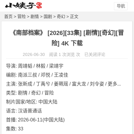
导航
首页
>
冒险
>
剧情
>
国剧
>
奇幻
> 正文
《南部档案》 [2026][33集] [剧情][奇幻][冒
险] 4K 下载
《南
2026-06-30
阅读 1 次浏览 次
已关闭评论
部
导演: 周靖韬 / 林毅 / 梁靖宇
档
编剧: 南派三叔 / 邓悦 / 王凌佳
案》
主演: 张新成 / 丁禹兮 / 姜珮瑶 / 富大龙 / 刘令姿 / 更多...
[2
0
类型: 剧情 / 奇幻 / 冒险
2
制片国家/地区: 中国大陆
6]
语言: 汉语普通话
[3
首播: 2026-06-11(中国大陆)
3
集数: 33
集]