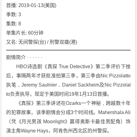
首播: 2019-01-13(美国)
e
t
季数: 3
e
集数: 8
c
单集片长: 60分钟
t
又名: 无间警探(台) / 刑警双雄(港)
i
v
剧情简介 · · · · · ·
e
　　HBO诗选剧《真探 True Detective》第二季评价下挫
S
e
后，事隔两年才获批准拍第三季，第三季由Nic Pizzolatto
a
执笔﹑Jeremy Saulnier﹑Daniel Sackheim及Nic Pizzolat
s
to负责执导，现定于美国时间19年1月13日首播。
o
　　《真探》第三季讲述在Ozarks一个神秘﹑跨越数十年
n
的犯罪故事，该季剧情会分成3个时间线。Mahershala Ali
3》
[2
（凭《月光男孩 Moonlight》赢得奥斯卡最佳男配角）饰
0
演主角Wayne Hays，阿肯色州西北区的州警探。
1