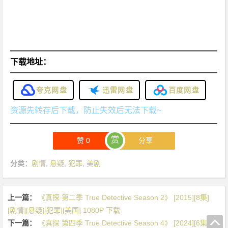
下载地址：
夸克网盘
迅雷网盘
百度网盘
资源先转存后下载，防止失效后无法下载~
赏
赞
0
分享
分类：
剧情
,
悬疑
,
犯罪
,
美剧
上一篇：
《真探 第二季 True Detective Season 2》 [2015][8集]
[剧情][悬疑][犯罪][美国] 1080P 下载
下一篇：
《真探 第四季 True Detective Season 4》 [2024][6集]