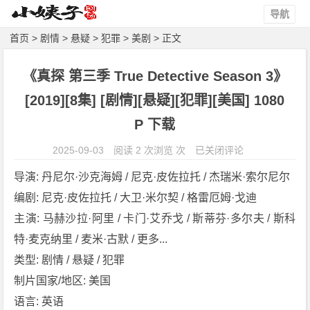
导航
首页
>
剧情
>
悬疑
>
犯罪
>
美剧
> 正文
《真探 第三季 True Detective Season 3》
[2019][8集] [剧情][悬疑][犯罪][美国] 1080
P 下载
《真
2025-09-03
阅读 2 次浏览 次
已关闭评论
探
导演: 丹尼尔·沙克海姆 / 尼克·皮佐拉托 / 杰瑞米·索尔尼尔
第
编剧: 尼克·皮佐拉托 / 大卫·米尔契 / 格雷厄姆·戈迪
三
主演: 马赫沙拉·阿里 / 卡门·艾乔戈 / 斯蒂芬·多尔夫 / 斯科
季
T
特·麦克纳里 / 麦米·古默 / 更多...
r
类型: 剧情 / 悬疑 / 犯罪
u
制片国家/地区: 美国
e
语言: 英语
D