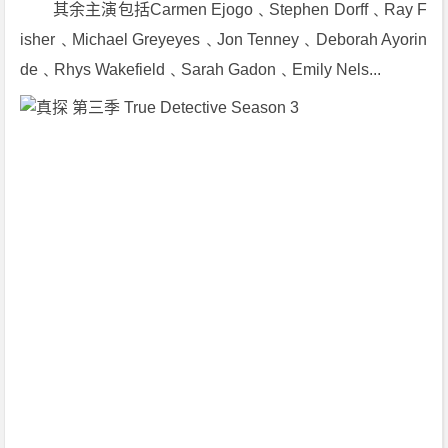
　　其余主演包括Carmen Ejogo﹑Stephen Dorff﹑Ray F
9]
isher﹑Michael Greyeyes﹑Jon Tenney﹑Deborah Ayorin
[8
de﹑Rhys Wakefield﹑Sarah Gadon﹑Emily Nels...
集]
[剧
情]
[悬
疑]
[犯
罪]
[美
国]
1
0
8
0
P
下
载