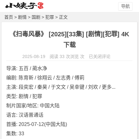
导航
首页
>
剧情
>
国剧
>
犯罪
> 正文
《扫毒风暴》 [2025][33集] [剧情][犯罪] 4K
下载
《扫
2025-08-19
阅读 33 次浏览 次
已关闭评论
毒
导演: 五百 / 蔺水净
风
编剧: 陈育新 / 徐翔云 / 左志勇 / 傅莉
暴》
主演: 段奕宏 / 秦昊 / 于文文 / 吴幸键 / 刘欢 / 更多...
[2
0
类型: 剧情 / 犯罪
2
制片国家/地区: 中国大陆
5]
语言: 汉语普通话
[3
首播: 2025-07-12(中国大陆)
3
集数: 33
集]