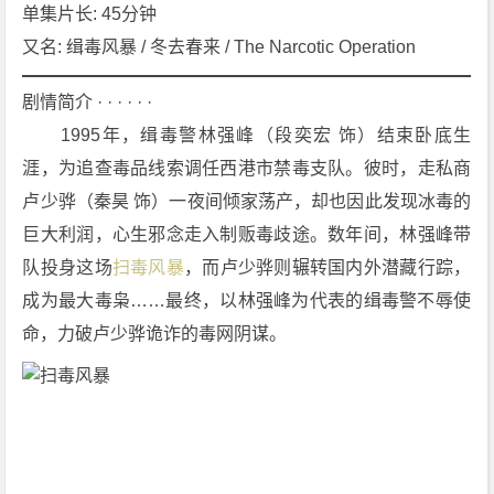
[剧
单集片长: 45分钟
情]
又名: 缉毒风暴 / 冬去春来 / The Narcotic Operation
[犯
罪]
剧情简介 · · · · · ·
4
　　1995年，缉毒警林强峰（段奕宏 饰）结束卧底生
K
涯，为追查毒品线索调任西港市禁毒支队。彼时，走私商
下
卢少骅（秦昊 饰）一夜间倾家荡产，却也因此发现冰毒的
载
巨大利润，心生邪念走入制贩毒歧途。数年间，林强峰带
队投身这场
扫毒风暴
，而卢少骅则辗转国内外潜藏行踪，
成为最大毒枭……最终，以林强峰为代表的缉毒警不辱使
命，力破卢少骅诡诈的毒网阴谋。