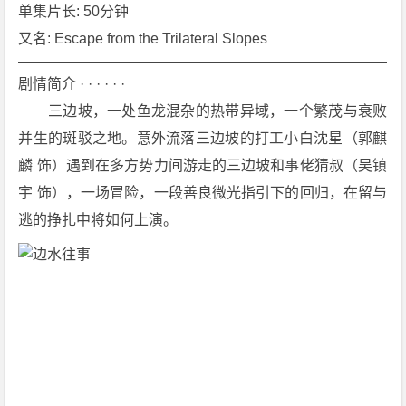
[剧
单集片长: 50分钟
情]
又名: Escape from the Trilateral Slopes
[冒
险]
剧情简介 · · · · · ·
4
　　三边坡，一处鱼龙混杂的热带异域，一个繁茂与衰败
K
并生的斑驳之地。意外流落三边坡的打工小白沈星（郭麒
下
麟 饰）遇到在多方势力间游走的三边坡和事佬猜叔（吴镇
载
宇 饰），一场冒险，一段善良微光指引下的回归，在留与
逃的挣扎中将如何上演。