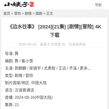
导航
首页
>
冒险
>
剧情
>
国剧
> 正文
《边水往事》 [2024][21集] [剧情][冒险] 4K
下载
《边
2025-09-16
阅读 5 次浏览 次
已关闭评论
水
导演: 算
往
编剧: 算 / 崔小雪
事》
主演: 郭麒麟 / 吴镇宇 / 尤勇智 / 王迅 / 齐溪 / 更多...
[2
0
类型: 剧情 / 冒险
2
制片国家/地区: 中国大陆
4]
语言: 汉语普通话
[2
首播: 2024-08-16(中国大陆)
1
集数: 21
集]