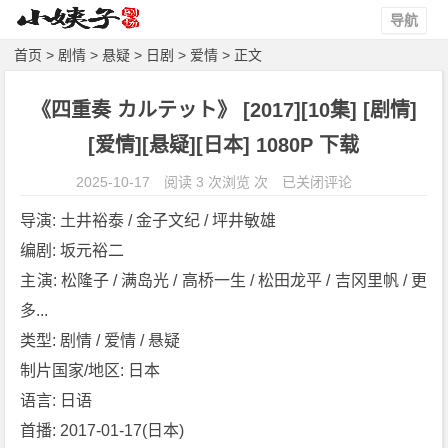
导航
首页
>
剧情
>
悬疑
>
日剧
>
爱情
> 正文
《四重奏 カルテット》 [2017][10集] [剧情]
[爱情][悬疑][日本] 1080P 下载
《四
2025-10-17
阅读 3 次浏览 次
已关闭评论
重
导演: 土井裕泰 / 金子文纪 / 坪井敏雄
奏
编剧: 坂元裕二
カ
主演: 松隆子 / 满岛光 / 高桥一生 / 松田龙平 / 吉冈里帆 / 更
ル
テ
多...
ッ
类型: 剧情 / 爱情 / 悬疑
ト》
制片国家/地区: 日本
[2
语言: 日语
0
首播: 2017-01-17(日本)
1