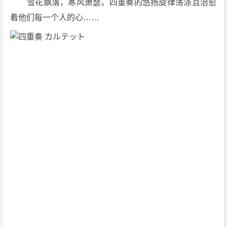
　　雪花飘落，寒风萧瑟，四重奏的悠扬旋律荡涤且治愈
载
着他们每一个人的心……