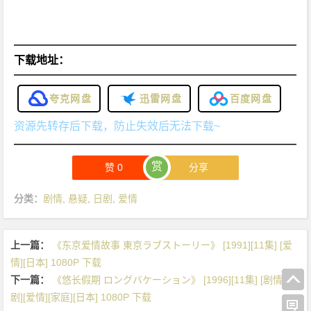
下载地址：
夸克网盘
迅雷网盘
百度网盘
资源先转存后下载，防止失效后无法下载~
赏
赞
0
分享
分类：
剧情
,
悬疑
,
日剧
,
爱情
上一篇：
《东京爱情故事 東京ラブストーリー》 [1991][11集] [爱
情][日本] 1080P 下载
下一篇：
《悠长假期 ロングバケーション》 [1996][11集] [剧情][喜
剧][爱情][家庭][日本] 1080P 下载