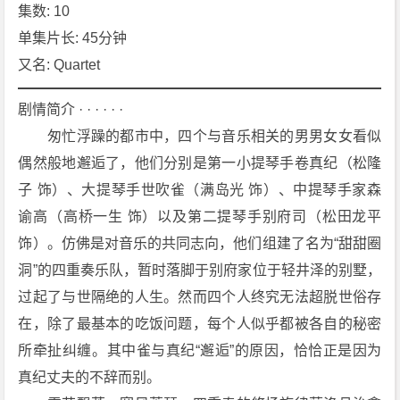
7]
集数: 10
[1
单集片长: 45分钟
0
又名: Quartet
集]
[剧
剧情简介 · · · · · ·
情]
　　匆忙浮躁的都市中，四个与音乐相关的男男女女看似
[爱
偶然般地邂逅了，他们分别是第一小提琴手卷真纪（松隆
情]
[悬
子 饰）、大提琴手世吹雀（满岛光 饰）、中提琴手家森
疑]
谕高（高桥一生 饰）以及第二提琴手别府司（松田龙平 
[日
饰）。仿佛是对音乐的共同志向，他们组建了名为“甜甜圈
本]
洞”的四重奏乐队，暂时落脚于别府家位于轻井泽的别墅，
1
过起了与世隔绝的人生。然而四个人终究无法超脱世俗存
0
8
在，除了最基本的吃饭问题，每个人似乎都被各自的秘密
0
所牵扯纠缠。其中雀与真纪“邂逅”的原因，恰恰正是因为
P
真纪丈夫的不辞而别。
下