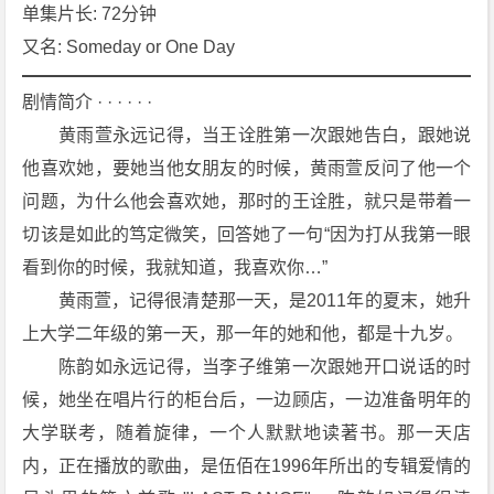
3
单集片长: 72分钟
集]
又名: Someday or One Day
[爱
情]
剧情简介 · · · · · ·
[悬
　　黄雨萱永远记得，当王诠胜第一次跟她告白，跟她说
疑]
他喜欢她，要她当他女朋友的时候，黄雨萱反问了他一个
[奇
问题，为什么他会喜欢她，那时的王诠胜，就只是带着一
幻]
[台
切该是如此的笃定微笑，回答她了一句“因为打从我第一眼
湾]
看到你的时候，我就知道，我喜欢你…”
4
　　黄雨萱，记得很清楚那一天，是2011年的夏末，她升
K
上大学二年级的第一天，那一年的她和他，都是十九岁。
下
　　陈韵如永远记得，当李子维第一次跟她开口说话的时
载
候，她坐在唱片行的柜台后，一边顾店，一边准备明年的
大学联考，随着旋律，一个人默默地读著书。那一天店
内，正在播放的歌曲，是伍佰在1996年所出的专辑爱情的