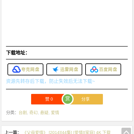
下载地址：
夸克网盘
迅雷网盘
百度网盘
资源先转存后下载，防止失效后无法下载~
赏
赞
0
分享
分类：
台剧
,
奇幻
,
悬疑
,
爱情
上一篇：
《父母爱情》 [2014][44集] [爱情][家庭] 4K 下载