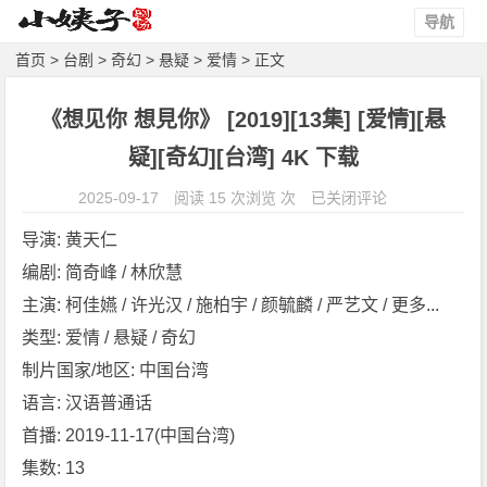
导航
首页
>
台剧
>
奇幻
>
悬疑
>
爱情
> 正文
《想见你 想見你》 [2019][13集] [爱情][悬
疑][奇幻][台湾] 4K 下载
《想
2025-09-17
阅读 15 次浏览 次
已关闭评论
见
导演: 黄天仁
你
编剧: 简奇峰 / 林欣慧
想
主演: 柯佳嬿 / 许光汉 / 施柏宇 / 颜毓麟 / 严艺文 / 更多...
見
你》
类型: 爱情 / 悬疑 / 奇幻
[2
制片国家/地区: 中国台湾
0
语言: 汉语普通话
1
首播: 2019-11-17(中国台湾)
9]
集数: 13
[1