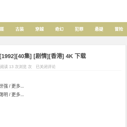
匪
古装
穿越
奇幻
犯罪
悬疑
冒险
92][40集] [剧情][香港] 4K 下载
阅读 13 次浏览 次
已关闭评论
强 / 更多...
明 / 更多...