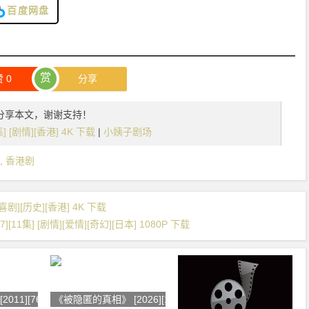
百度网盘
赏
赞
0
分享
分享本文，谢谢支持！
] [剧情][香港] 4K 下载
|
小姨子剧场
,
香港剧
喜剧][历史][香港] 4K 下载
1集] [剧情][爱情][奇幻][日本] 1080P 下载
011][76集]
《被隐匿的真相》 [2026][12集]