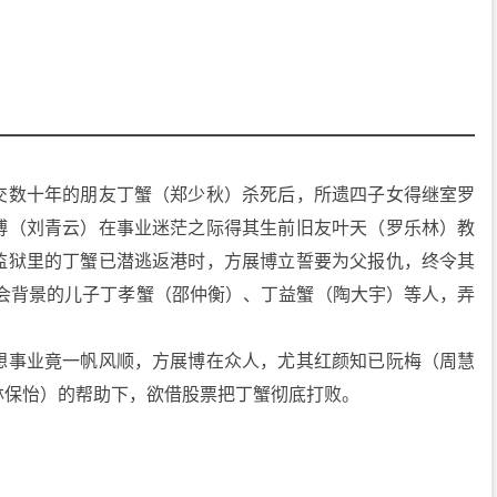
交数十年的朋友丁蟹（郑少秋）杀死后，所遗四子女得继室罗
博（刘青云）在事业迷茫之际得其生前旧友叶天（罗乐林）教
监狱里的丁蟹已潜逃返港时，方展博立誓要为父报仇，终令其
社会背景的儿子丁孝蟹（邵仲衡）、丁益蟹（陶大宇）等人，弄
。
想事业竟一帆风顺，方展博在众人，尤其红颜知已阮梅（周慧
林保怡）的帮助下，欲借股票把丁蟹彻底打败。