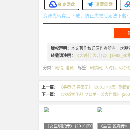
夸克网盘
迅雷网盘
资源先转存后下载，防止失效后无法下载~
版权声明：
本文著作权归原作者所有，欢迎
转载请注明：
《大时代 大時代》 [1992][40集
分类：
剧情
,
港剧
标签：
剧情剧
,
大时代 大時代
上一篇：
《寻秦记 尋秦記》 [2001][40集] [剧情][
下一篇：
《求婚大作战 プロポーズ大作戦》 [2007][1
《女医明妃传》 [2016][50集] [剧
《后宫·甄嬛传》 [2