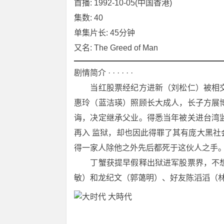
首播: 1992-10-05(中国香港)
集数: 40
单集片长: 45分钟
又名: The Greed of Man
剧情简介 · · · · · ·
　　当红股票经纪方进新（刘松仁）被相
惠玲（蓝洁瑛）照顾长大成人，长子方展
诲，决定继承父业。得悉当年被关进台湾
再入 监狱，却也因此得罪了其有庞大黑
得一家人除他之外先后都死于这伙人之手
　　丁蟹获提早假释出狱进军股票界，不
敏）和龙纪文（郭蔼明）、好友陈滔滔（