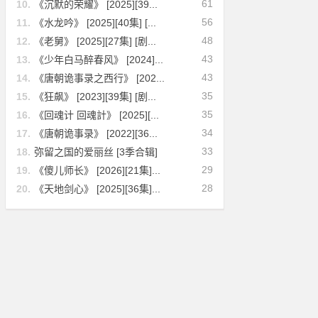
61
10.
《沉默的荣耀》 [2025][39...
56
11.
《水龙吟》 [2025][40集] [...
48
12.
《老舅》 [2025][27集] [剧...
43
13.
《少年白马醉春风》 [2024]...
43
14.
《唐朝诡事录之西行》 [202...
35
15.
《狂飙》 [2023][39集] [剧...
35
16.
《回魂计 回魂計》 [2025][...
34
17.
《唐朝诡事录》 [2022][36...
33
18.
弥留之国的爱丽丝 [3季合辑]
29
19.
《傻儿师长》 [2026][21集]...
28
20.
《天地剑心》 [2025][36集]...