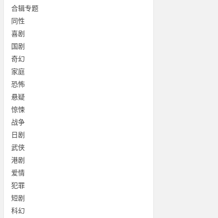
合辑专题
同性
喜剧
国剧
奇幻
家庭
恐怖
悬疑
惊悚
战争
日剧
武侠
港剧
爱情
犯罪
短剧
科幻