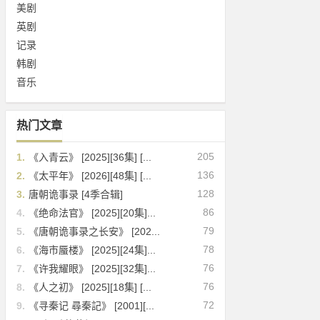
美剧
英剧
记录
韩剧
音乐
热门文章
205
1.
《入青云》 [2025][36集] [...
136
2.
《太平年》 [2026][48集] [...
128
3.
唐朝诡事录 [4季合辑]
86
4.
《绝命法官》 [2025][20集]...
79
5.
《唐朝诡事录之长安》 [202...
78
6.
《海市蜃楼》 [2025][24集]...
76
7.
《许我耀眼》 [2025][32集]...
76
8.
《人之初》 [2025][18集] [...
72
9.
《寻秦记 尋秦記》 [2001][...