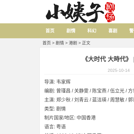
首页
剧情
科幻
喜剧
警
首页
>
剧情
>
港剧
> 正文
《大时代 大時代》 [19
2025-10-14
导演: 韦家辉
编剧: 曾瑾昌 / 关静雯 / 陈宝燕 / 伍立光 / 方世
主演: 郑少秋 / 刘青云 / 蓝洁瑛 / 周慧敏 / 郭蔼
类型: 剧情
制片国家/地区: 中国香港
语言: 粤语