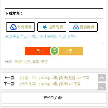
下载地址：
夸克网盘
迅雷网盘
百度网盘
资源先转存后下载，防止失效后无法下载~
赏
赞
0
分享
分类：
剧情
,
古装
,
国剧
,
爱情
上一篇：
《命悬一生》 [2025][16集] [剧情][悬疑] 4K 下载
下一篇：
《余生有涯》 [2025][18集] [爱情] 4K 下载
评论已关闭！