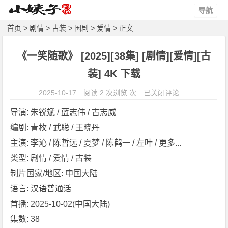
导航
首页
>
剧情
>
古装
>
国剧
>
爱情
> 正文
《一笑随歌》 [2025][38集] [剧情][爱情][古
装] 4K 下载
《一
2025-10-17
阅读 2 次浏览 次
已关闭评论
笑
导演: 朱锐斌 / 蓝志伟 / 古志威
随
编剧: 青枚 / 武聪 / 王晓丹
歌》
主演: 李沁 / 陈哲远 / 夏梦 / 陈鹤一 / 左叶 / 更多...
[2
0
类型: 剧情 / 爱情 / 古装
2
制片国家/地区: 中国大陆
5]
语言: 汉语普通话
[3
首播: 2025-10-02(中国大陆)
8
集数: 38
集]