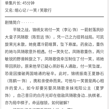
[剧
单集片长: 45分钟
情]
又名: 绾心记 / 一笑 / 笑歌行‎
[爱
情]
剧情简介 · · · · · ·
[古
　　平陵之战，锦绣女将付一笑（李沁 饰）一箭射落夙砂
装]
大皇子凤随歌（陈哲远 饰），凭一己之力扭转战局。可凯
4
旋荣光未散，她竟遭冷箭暗算，坠下悬崖。药泉边，重伤
K
下
的她与凤随歌意外相遇。付一笑失忆，凤随歌重伤，两只
载
敏锐的野兽斡旋之下，凤随歌侥幸压制住了付一笑，将她
带回夙砂。原来他早已疑心夙砂有人通敌，付一笑坠崖，
恐是因撞破两国暗通的秘辛。此时，锦绣振南王夏静石
（陈鹤一 饰），携和亲使命而来。可他与一笑曾是两心相
许的爱人，如今却要另娶凤随歌亲妹戏阳公主（夏梦 
饰），自己昔日的白月光却在宿敌凤随歌身边...执棋者，
亦为局中棋子，命运枷锁，如何破解？