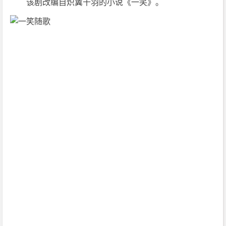
　　该剧改编自炽翼千羽的小说《一笑》。