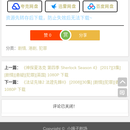
夸克网盘
迅雷网盘
百度网盘
资源先转存后下载，防止失效后无法下载~
赏
赞
0
分享
分类：
剧情
,
港剧
,
犯罪
上一篇：
《神探夏洛克 第四季 Sherlock Season 4》 [2017][3集]
[剧情][悬疑][犯罪][英国] 1080P 下载
下一篇：
《法证先锋2 法證先鋒II》 [2008][30集] [剧情][犯罪][香港]
1080P 下载
评论已关闭！
Copyright © 小姨子剧场