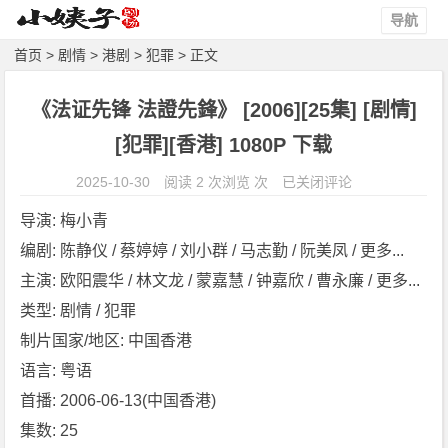
导航
首页
>
剧情
>
港剧
>
犯罪
> 正文
《法证先锋 法證先鋒》 [2006][25集] [剧情]
[犯罪][香港] 1080P 下载
《法
2025-10-30
阅读 2 次浏览 次
已关闭评论
证
导演: 梅小青
先
编剧: 陈静仪 / 蔡婷婷 / 刘小群 / 马志勤 / 阮美凤 / 更多...
锋
主演: 欧阳震华 / 林文龙 / 蒙嘉慧 / 钟嘉欣 / 曹永廉 / 更多...
法
證
类型: 剧情 / 犯罪
先
制片国家/地区: 中国香港
鋒》
语言: 粤语
[2
首播: 2006-06-13(中国香港)
0
集数: 25
0