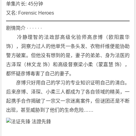
6]
单集片长: 45分钟
[2
又名: Forensic Heroes
5
集]
剧情简介 · · · · · ·
[剧
　　冷静理智的法政部高级化验师高彦博（欧阳震华 
情]
饰），洞察力过人的他单凭一条头发、衣物纤维便能协助
[犯
警方破案。但他没有想到的是，妻子的弟弟、身为法医的
罪]
[香
古泽琛（林文龙 饰）和高级督察梁小柔（蒙嘉慧 饰），
港]
都怀疑彦博毒害了自己的妻子。
1
　　彦博只好用自己的学习的专业知识证明自己的清白。
0
后来彦博、泽琛、小柔三人都成为了各自领域的精英，一
8
起携手合作揭破了一宗又一宗迷离案件，但谜团还是不断
0
P
出现，甚至威胁到了他们的生命危险……
下
载