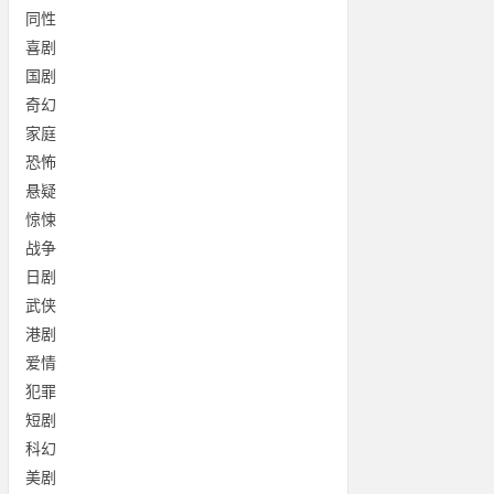
同性
喜剧
国剧
奇幻
家庭
恐怖
悬疑
惊悚
战争
日剧
武侠
港剧
爱情
犯罪
短剧
科幻
美剧