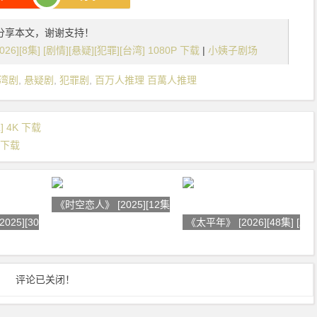
分享本文，谢谢支持！
][8集] [剧情][悬疑][犯罪][台湾] 1080P 下载
|
小姨子剧场
湾剧
,
悬疑剧
,
犯罪剧
,
百万人推理 百萬人推理
] 4K 下载
K 下载
《时空恋人》 [2025][12集] [爱情
25][30集] [奇
《太平年》 [2026][48集] [剧情
评论已关闭！