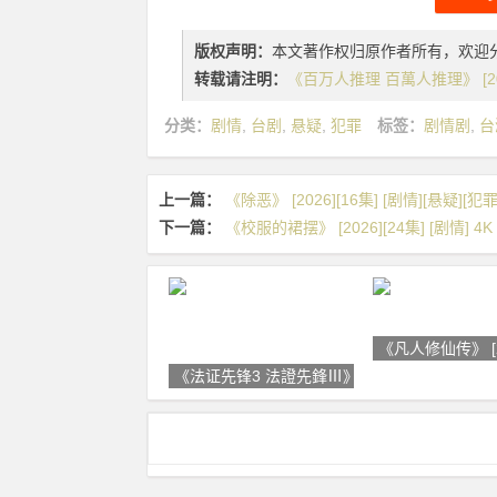
版权声明：
本文著作权归原作者所有，欢迎
转载请注明：
《百万人推理 百萬人推理》 [2026
分类：
剧情
,
台剧
,
悬疑
,
犯罪
标签：
剧情剧
,
台
上一篇：
《除恶》 [2026][16集] [剧情][悬疑][犯罪
下一篇：
《校服的裙摆》 [2026][24集] [剧情] 4
《凡人修仙传》 [20
《法证先锋3 法證先鋒Ⅲ》 [2011