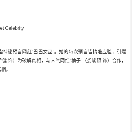
et Celebrity
指神秘预言网红“巴巴女巫”。她的每次预言皆精准应验，引爆
健 饰）为破解真相，与人气网红“柚子”（娄峻硕 饰）合作，
真相。