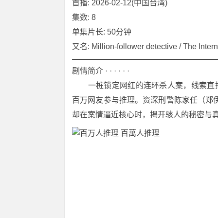
首播: 2026-02-12(中国台湾)
集数: 8
单集片长: 50分钟
又名: Million-follower detective / The Intern
剧情简介 · · · · · ·
　　一桩锁定网红的连环杀人案，线索直
百万网友参与推理。资深刑警陈家任（郑伊
却在案情逼近核心时，揭开骇人的秘密与