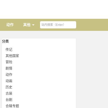
动作
其他
分类
传记
其他国家
冒险
剧情
动作
动画
历史
古装
台剧
合辑专题