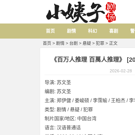
首页
剧情
科幻
喜剧
警
首页
>
剧情
>
台剧
>
悬疑
>
犯罪
> 正文
《百万人推理 百萬人推理》 [2026]
2026-02-28
导演: 苏文圣
编剧: 苏文圣
主演: 郑伊健 / 娄峻硕 / 李霈瑜 / 王柏杰 / 李李
类型: 剧情 / 悬疑 / 犯罪
制片国家/地区: 中国台湾
语言: 汉语普通话