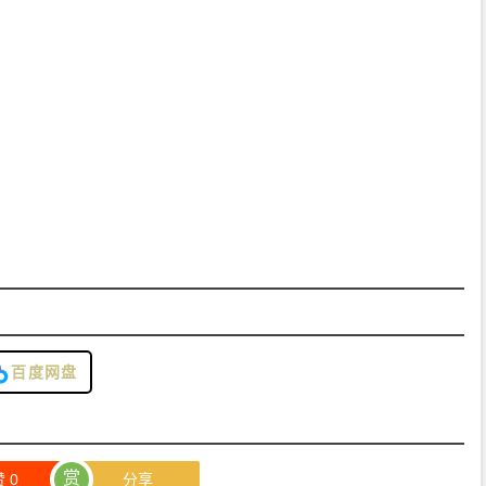
百度网盘
赏
赞
0
分享