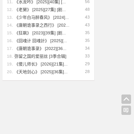
56
11.
《水龙吟》 [2025][40集] [...
48
12.
《老舅》 [2025][27集] [剧...
43
13.
《少年白马醉春风》 [2024]...
43
14.
《唐朝诡事录之西行》 [202...
35
15.
《狂飙》 [2023][39集] [剧...
35
16.
《回魂计 回魂計》 [2025][...
34
17.
《唐朝诡事录》 [2022][36...
33
18.
弥留之国的爱丽丝 [3季合辑]
29
19.
《傻儿师长》 [2026][21集]...
28
20.
《天地剑心》 [2025][36集]...
]