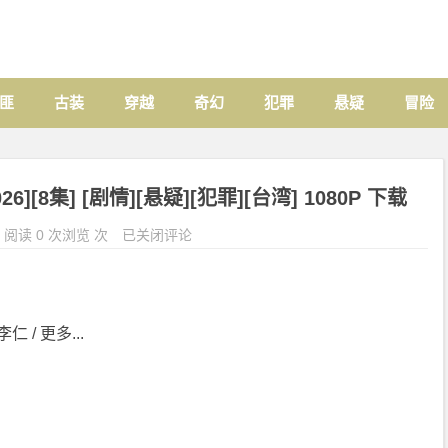
匪
古装
穿越
奇幻
犯罪
悬疑
冒险
[8集] [剧情][悬疑][犯罪][台湾] 1080P 下载
阅读 0 次浏览 次
已关闭评论
仁 / 更多...