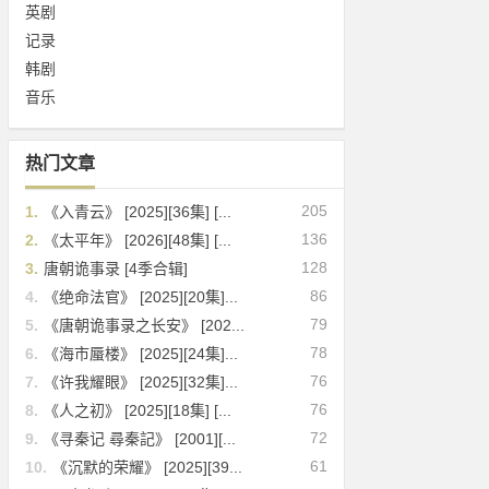
英剧
记录
韩剧
音乐
热门文章
205
1.
《入青云》 [2025][36集] [...
136
2.
《太平年》 [2026][48集] [...
128
3.
唐朝诡事录 [4季合辑]
86
4.
《绝命法官》 [2025][20集]...
79
5.
《唐朝诡事录之长安》 [202...
78
6.
《海市蜃楼》 [2025][24集]...
76
7.
《许我耀眼》 [2025][32集]...
76
8.
《人之初》 [2025][18集] [...
72
9.
《寻秦记 尋秦記》 [2001][...
61
10.
《沉默的荣耀》 [2025][39...