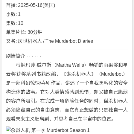
首播: 2025-05-16(美国)
d
e
季数: 1
r
集数: 10
b
单集片长: 30分钟
o
又名: 厌世机器人 / The Murderbot Diaries
t
S
剧情简介 · · · · · ·
e
　　根据玛莎·威尔斯（Martha Wells）畅销的雨果奖和星
a
s
云奖获奖系列书籍改编，《谋杀机器人》（Murderbot）
o
是一部科幻惊悚/喜剧作品，讲述了一个自我黑客化的安全
n
构造体的故事。它对人类情感感到恐惧，却又被自己脆弱
1》
的客户所吸引。在完成一项危险任务的同时，谋杀机器人
[2
必须隐藏自己的自由意志，而它真正想做的只是独自一人
0
2
观看未来主义肥皂剧，并思考自己在宇宙中的位置。
5]
[1