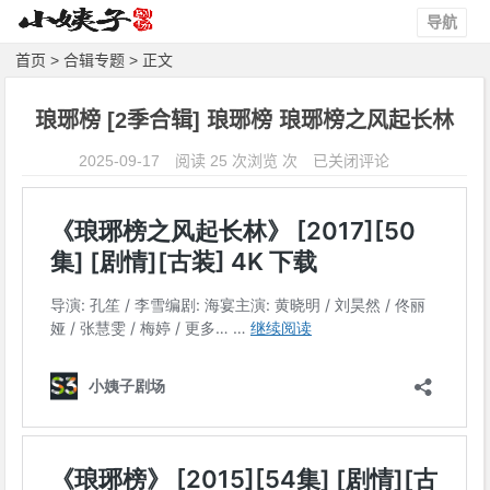
导航
首页
>
合辑专题
> 正文
琅琊榜 [2季合辑] 琅琊榜 琅琊榜之风起长林
琅
2025-09-17
阅读 25 次浏览 次
已关闭评论
琊
榜
[2
季
合
辑]
琅
琊
榜
琅
琊
榜