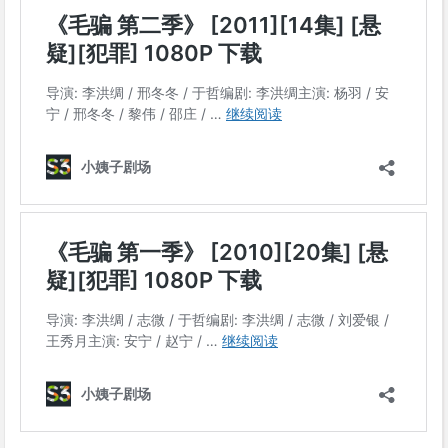
毛
骗
第
二
季
毛
骗
终
结
篇