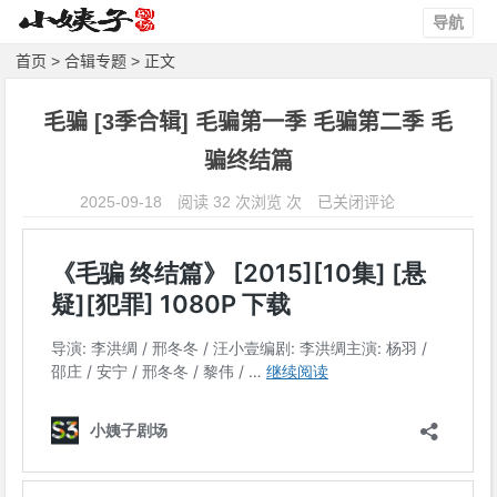
导航
首页
>
合辑专题
> 正文
毛骗 [3季合辑] 毛骗第一季 毛骗第二季 毛
骗终结篇
毛
2025-09-18
阅读 32 次浏览 次
已关闭评论
骗
[3
季
合
辑]
毛
骗
第
一
季