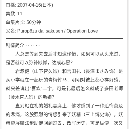
首播: 2007-04-16(日本)
大
作
集数: 11
戦》
单集片长: 50分钟
[2
又名: Puropôzu dai sakusen / Operation Love
0
0
剧情简介 · · · · · ·
7]
　　人总是等到失去后才知道珍惜，如果可以从头来过，
[1
是否就可以弥补缺憾，达成心愿？
1
集]
　　岩瀬健（山下智久饰）和吉田礼（長澤まさみ饰）是
[剧
从小学就在一起玩的青梅竹马，明明对彼此都心存好感，
情]
就只差说出“喜欢”二字，可是礼最后怎么就成了多田老师
[爱
（藤木直人饰）的新娘？
情]
　　直到站在礼的婚礼宴席上，健才感到了一种追悔莫及
[奇
幻]
的悲痛，这股强烈的情感引来了妖精（三上博史饰），妖
[日
精施展魔法帮助健回到过去，改写历史，可是纵使一次又
本]