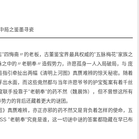
董局中局之鉴墨寻瓷
"四悔斋〃的老板，古董鉴宝界最具权威的"五脉梅花"家族之
脉之中的〃老朝奉〃造假势力，许愿孤身一人入局破局，与 庞
局指引牵扯出两幅《清明上河图》真赝难辨的惊天秘密。随着
浮出水面，而这些竟然都与当年许愿爷爷的护宝冤案有着千丝
度联手投靠于"老朝奉"的药不然（魏晨饰），但不曾想这所有
奉势力的背后还藏着更大的谜团。
图》真赝难辨，亦正亦邪的药不然又是背负着怎样的使命，五
SS "老朝奉"究竟是谁，这一切谜中谜的答案都隐藏在早已布