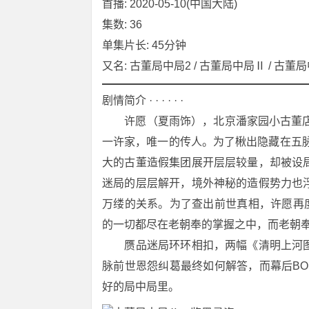
首播: 2020-05-10(中国大陆)
集数: 36
单集片长: 45分钟
又名: 古董局中局2 / 古董局中局Ⅱ / 古
剧情简介 · · · · · ·
　　许愿（夏雨饰），北京潘家园小古董店
一许家，唯一的传人。为了楸出隐藏在五
大的古董造假集团展开层层较量，却被设
迷局的层层解开，境外神秘的造假势力也
万缕的关系。为了查出前世真相，许愿再
的一切都尽在老朝奉的掌握之中，而老朝
　　赝品迷局环环相扣，两幅《清明上河
脉前世恩怨纠葛最终如何解答，而幕后BO
好的局中局里。