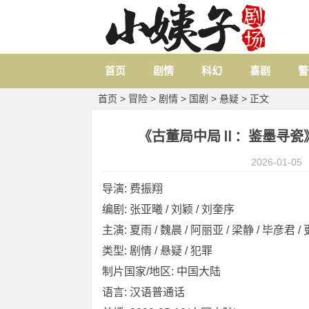
首页
剧情
科幻
喜剧
警
首页
>
冒险
>
剧情
>
国剧
>
悬疑
> 正文
《古董局中局Ⅱ：鉴墨寻瓷》 [20
2026-01-05
导演: 费振翔
编剧: 张亚曦 / 刘颖 / 刘奎序
主演: 夏雨 / 魏晨 / 阿丽亚 / 梁静 / 毕彦君 / 更
类型: 剧情 / 悬疑 / 犯罪
制片国家/地区: 中国大陆
语言: 汉语普通话