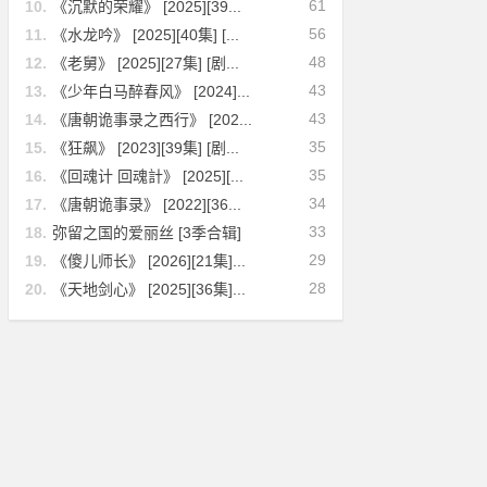
61
10.
《沉默的荣耀》 [2025][39...
56
11.
《水龙吟》 [2025][40集] [...
48
12.
《老舅》 [2025][27集] [剧...
43
13.
《少年白马醉春风》 [2024]...
43
14.
《唐朝诡事录之西行》 [202...
35
15.
《狂飙》 [2023][39集] [剧...
35
16.
《回魂计 回魂計》 [2025][...
34
17.
《唐朝诡事录》 [2022][36...
33
18.
弥留之国的爱丽丝 [3季合辑]
29
19.
《傻儿师长》 [2026][21集]...
28
20.
《天地剑心》 [2025][36集]...