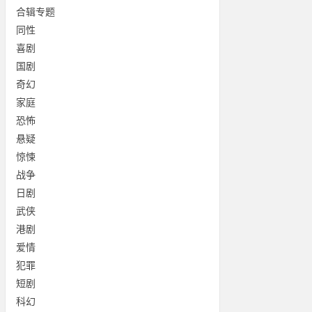
合辑专题
同性
喜剧
国剧
奇幻
家庭
恐怖
悬疑
惊悚
战争
日剧
武侠
港剧
爱情
犯罪
短剧
科幻