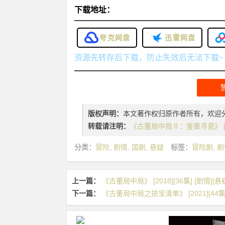
下载地址：
夸克网盘
迅雷网盘
资源先转存后下载，防止失效后无法下载~
版权声明：
本文著作权归原作者所有，欢迎
转载请注明：
《古董局中局Ⅱ：鉴墨寻瓷》 [2020
分类：
冒险
,
剧情
,
国剧
,
悬疑
标签：
冒险剧
,
剧
上一篇：
《古董局中局》 [2018][36集] [剧情][悬
下一篇：
《古董局中局之掠宝清单》 [2021][44集] 