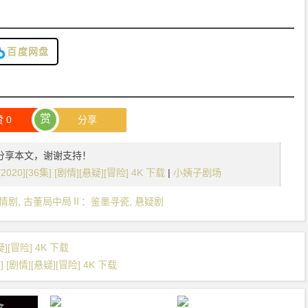
百度网盘
赏
赞
0
分享
分享本文，谢谢支持！
][36集] [剧情][悬疑][冒险] 4K 下载
|
小姨子剧场
情剧
,
古董局中局Ⅱ：鉴墨寻瓷
,
悬疑剧
疑][冒险] 4K 下载
[剧情][悬疑][冒险] 4K 下载