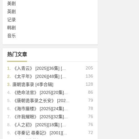
美剧
英剧
记录
韩剧
音乐
热门文章
205
1.
《入青云》 [2025][36集] [...
136
2.
《太平年》 [2026][48集] [...
128
3.
唐朝诡事录 [4季合辑]
86
4.
《绝命法官》 [2025][20集]...
79
5.
《唐朝诡事录之长安》 [202...
78
6.
《海市蜃楼》 [2025][24集]...
76
7.
《许我耀眼》 [2025][32集]...
76
8.
《人之初》 [2025][18集] [...
72
9.
《寻秦记 尋秦記》 [2001][...