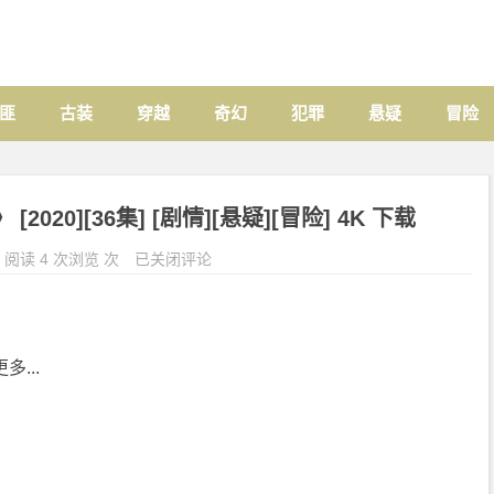
匪
古装
穿越
奇幻
犯罪
悬疑
冒险
20][36集] [剧情][悬疑][冒险] 4K 下载
阅读 4 次浏览 次
已关闭评论
多...