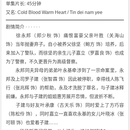
6]
单集片长: 45分钟
[6
又名: Cold Blood Warm Heart / Tin dei nam yee
5
集]
剧情简介 · · · · · ·
[剧
　　徐永邦（郑少秋 饰）痛恨富豪父亲叶胜（关海山 
情]
饰）当年抛妻弃子。自小被养父徐坚（鲍方 饰）培养，后
[香
来加入了警队，而徐坚的亲生儿子嘉立（罗嘉良 饰）也成
港]
4
为了警察，不久更晋升为高级督察。
K
　　永邦同夫异母的弟弟叶永基牵涉到了一宗命案里，永
下
邦及上司罗子建（张智霖 饰）因此被停职，幸得线人陈飞
载
行（张兆辉 饰）的帮助，永及才洗脱了罪名，与子建冰释
前嫌。永邦与子建的姐姐惠芳展开恋情，但波折不断。
　　子建与好友叶承康（古天乐 饰）同时爱上了方巧容
（陈松伶 饰），同时嘉立一直喜欢永基的女儿叶晓冰（张
可颐 饰）也爱着子建……