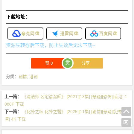
下载地址：
夸克网盘
迅雷网盘
百度网盘
资源先转存后下载，防止失效后无法下载~
赏
赞
0
分享
分类：
剧情
,
港剧
上一篇：
《清洁师 凶宅清潔師》 [2021][13集] [悬疑][恐怖][香港] 1
080P 下载
下一篇：
《化外之医 化外之醫》 [2025][11集] [剧情][悬疑][犯罪][台
湾] 4K 下载