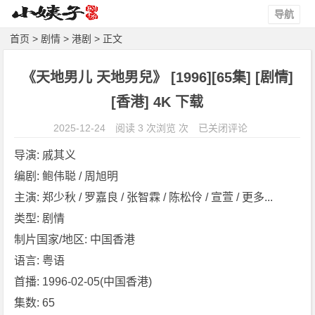
导航
首页
>
剧情
>
港剧
> 正文
《天地男儿 天地男兒》 [1996][65集] [剧情]
[香港] 4K 下载
《天
2025-12-24
阅读 3 次浏览 次
已关闭评论
地
导演: 戚其义
男
编剧: 鲍伟聪 / 周旭明
儿
主演: 郑少秋 / 罗嘉良 / 张智霖 / 陈松伶 / 宣萱 / 更多...
天
地
类型: 剧情
男
制片国家/地区: 中国香港
兒》
语言: 粤语
[1
首播: 1996-02-05(中国香港)
9
集数: 65
9