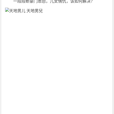
　　一段段断豪门恩怨，儿女情仇，该如何解决？