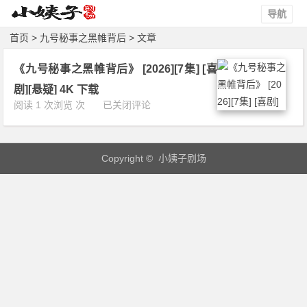
导航
首页
> 九号秘事之黑帷背后 > 文章
《九号秘事之黑帷背后》 [2026][7集] [喜
剧][悬疑] 4K 下载
《九
阅读 1 次浏览 次
已关闭评论
号
秘
事
Copyright © 小姨子剧场
之
黑
帷
背
后》
[2
0
2
6]
[7
集]