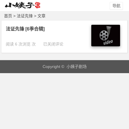
导航
首页
> 法证先锋 > 文章
法证先锋 [6季合辑]
法
阅读 6 次浏览 次
已关闭评论
证
先
锋
Copyright © 小姨子剧场
[6
季
合
辑]