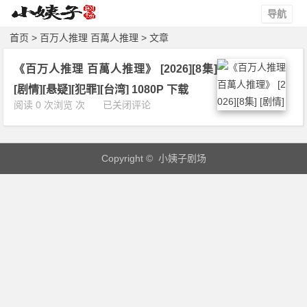
导航
首页
> 百万人推理 百萬人推理 > 文章
《百万人推理 百萬人推理》 [2026][8集]
[剧情][悬疑][犯罪][台湾] 1080P 下载
《百
阅读 0 次浏览 次
已关闭评论
万
人
推
Copyright © 小姨子剧场
理
百
萬
人
推
理》
[2
0
2
6]
[8