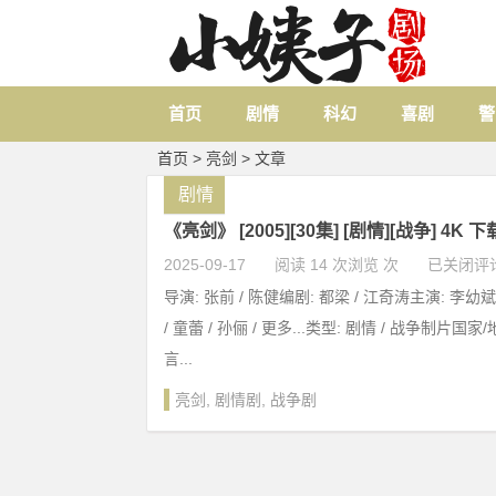
首页
剧情
科幻
喜剧
警
首页
> 亮剑 > 文章
剧情
《亮剑》 [2005][30集] [剧情][战争] 4K 下
2025-09-17
阅读 14 次浏览 次
已关闭评
导演: 张前 / 陈健编剧: 都梁 / 江奇涛主演: 李幼斌
/ 童蕾 / 孙俪 / 更多...类型: 剧情 / 战争制片国
言...
亮剑
,
剧情剧
,
战争剧