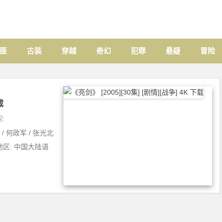
匪
古装
穿越
奇幻
犯罪
悬疑
冒险
载
论
 / 何政军 / 张光北
家/地区: 中国大陆语