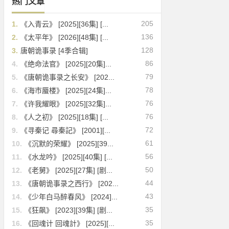
热门文章
205
1.
《入青云》 [2025][36集] [...
136
2.
《太平年》 [2026][48集] [...
128
3.
唐朝诡事录 [4季合辑]
86
4.
《绝命法官》 [2025][20集]...
79
5.
《唐朝诡事录之长安》 [202...
78
6.
《海市蜃楼》 [2025][24集]...
76
7.
《许我耀眼》 [2025][32集]...
76
8.
《人之初》 [2025][18集] [...
72
9.
《寻秦记 尋秦記》 [2001][...
61
10.
《沉默的荣耀》 [2025][39...
56
11.
《水龙吟》 [2025][40集] [...
50
12.
《老舅》 [2025][27集] [剧...
44
13.
《唐朝诡事录之西行》 [202...
43
14.
《少年白马醉春风》 [2024]...
35
15.
《狂飙》 [2023][39集] [剧...
35
16.
《回魂计 回魂計》 [2025][...