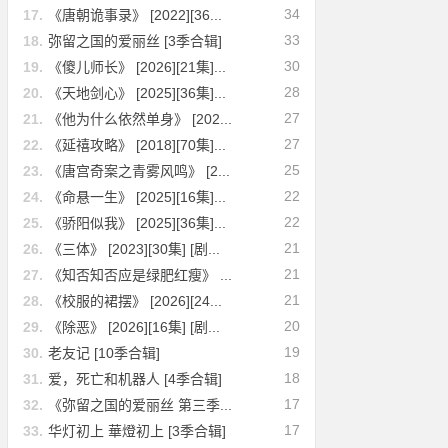
34
17.
《唐朝诡事录》 [2022][36...
33
18.
弥留之国的爱丽丝 [3季合辑]
30
19.
《傻儿师长》 [2026][21集]...
28
20.
《天地剑心》 [2025][36集]...
27
21.
《他为什么依然单身》 [202...
27
22.
《延禧攻略》 [2018][70集]...
25
23.
《唐宫奇案之青雾风鸣》 [2...
22
24.
《命悬一生》 [2025][16集]...
22
25.
《骄阳似我》 [2025][36集]...
21
26.
《三体》 [2023][30集] [剧...
21
27.
《知否知否应是绿肥红瘦》 ...
21
28.
《校服的裙摆》 [2026][24...
20
29.
《除恶》 [2026][16集] [剧...
19
30.
老友记 [10季合辑]
18
31.
爱，死亡和机器人 [4季合辑]
17
32.
《弥留之国的爱丽丝 第三季...
17
33.
华灯初上 華燈初上 [3季合辑]