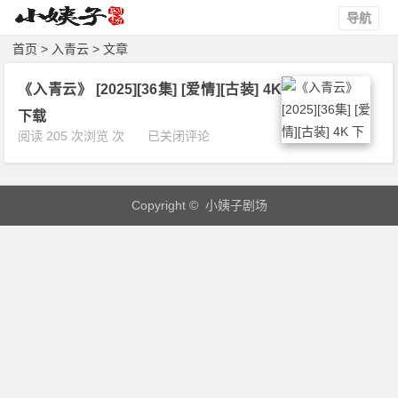
导航
首页
> 入青云 > 文章
《入青云》 [2025][36集] [爱情][古装] 4K
下载
《入
阅读 205 次浏览 次
已关闭评论
青
云》
[2
Copyright © 小姨子剧场
0
2
5]
[3
6
集]
[爱
情]
[古
装]
4