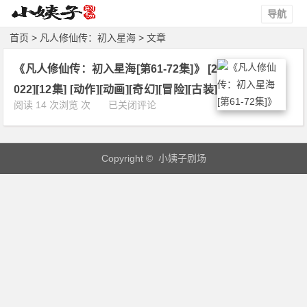
导航
首页
> 凡人修仙传：初入星海 > 文章
《凡人修仙传：初入星海[第61-72集]》 [2
022][12集] [动作][动画][奇幻][冒险][古装]
《凡
阅读 14 次浏览 次
已关闭评论
4K 下载
人
修
仙
Copyright © 小姨子剧场
传：
初
入
星
海
[第
6
1
-
7
2