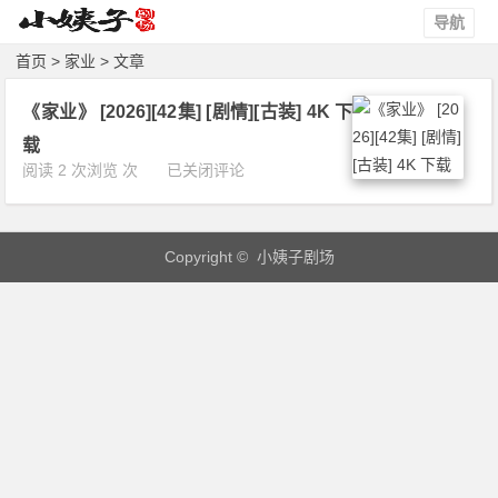
导航
首页
> 家业 > 文章
《家业》 [2026][42集] [剧情][古装] 4K 下
载
《家
阅读 2 次浏览 次
已关闭评论
业》
[2
0
Copyright © 小姨子剧场
2
6]
[4
2
集]
[剧
情]
[古
装]
4
K