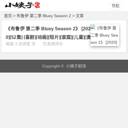
导航
首页
> 布鲁伊 第二季 Bluey Season 2 > 文章
《布鲁伊 第二季 Bluey Season 2》 [202
0][52集] [喜剧][动画][短片][家庭][儿童][澳
《布
阅读 3 次浏览 次
已关闭评论
大利亚] 1080P 下载
鲁
伊
第
Copyright © 小姨子剧场
二
季
B
l
u
e
y
S
e
a
s