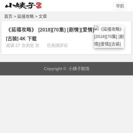
导航
首页
> 延禧攻略 > 文章
《延禧攻略》 [2018][70集] [剧情][爱情]
[古装] 4K 下载
《延
阅读 27 次浏览 次
已关闭评论
禧
攻
略》
Copyright © 小姨子剧场
[2
0
1
8]
[7
0
集]
[剧
情]
[爱
情]