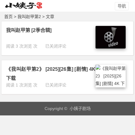
导航
首页
> 我叫赵甲第2 > 文章
我叫赵甲第 [2季合辑]
我
阅读 3 次浏览 次
已关闭评论
叫
赵
甲
《我叫赵甲第2》 [2025][26集] [剧情] 4K
第
[2
下载
季
《我
阅读 1 次浏览 次
已关闭评论
合
叫
辑]
赵
甲
Copyright © 小姨子剧场
第
2》
[2
0
2