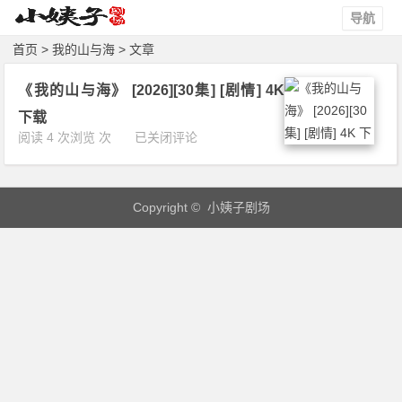
导航
首页
> 我的山与海 > 文章
《我的山与海》 [2026][30集] [剧情] 4K
下载
《我
阅读 4 次浏览 次
已关闭评论
的
山
与
Copyright © 小姨子剧场
海》
[2
0
2
6]
[3
0
集]
[剧
情]
4