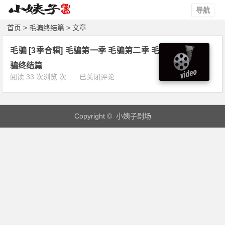
导航
首页
> 毛骗终结篇 > 文章
毛骗 [3季合辑] 毛骗第一季 毛骗第二季 毛
骗终结篇
毛
阅读 33 次浏览 次
已关闭评论
骗
[3
季
Copyright © 小姨子剧场
合
辑]
毛
骗
第
一
季
毛
骗
第
二