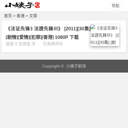
导航
首页
> 香港 > 文章
《法证先锋3 法證先鋒Ⅲ》 [2011][30集]
[剧情][爱情][犯罪][香港] 1080P 下载
《法
阅读 3 次浏览 次
已关闭评论
证
先
锋
Copyright © 小姨子剧场
3
法
證
先
鋒
Ⅲ》
[2
0
1
1]
[3