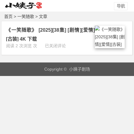
导航
首页
> 一笑随歌 > 文章
《一笑随歌》 [2025][38集] [剧情][爱情]
[古装] 4K 下载
《一
阅读 2 次浏览 次
已关闭评论
笑
随
歌》
Copyright © 小姨子剧场
[2
0
2
5]
[3
8
集]
[剧
情]
[爱
情]