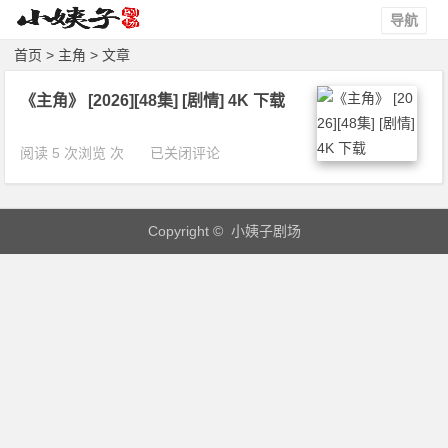
导航
首页
> 主角 > 文章
《主角》 [2026][48集] [剧情] 4K 下载
《主
阅读 5 次浏览 次
已关闭评论
角》
[2
0
Copyright © 小姨子剧场
2
6]
[4
8
集]
[剧
情]
4
K
下
载