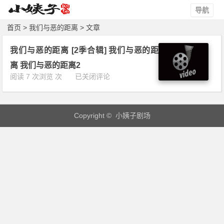
导航
首页
> 我们与恶的距离 > 文章
我们与恶的距离 [2季合辑] 我们与恶的距
离 我们与恶的距离2
我
阅读 7 次浏览 次
已关闭评论
们
与
恶
Copyright © 小姨子剧场
的
距
离
[2
季
合
辑]
我
们
与
恶