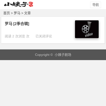
导航
首页
> 罗马 > 文章
罗马 [2季合辑]
罗
阅读 2 次浏览 次
已关闭评论
马
[2
季
Copyright © 小姨子剧场
合
辑]