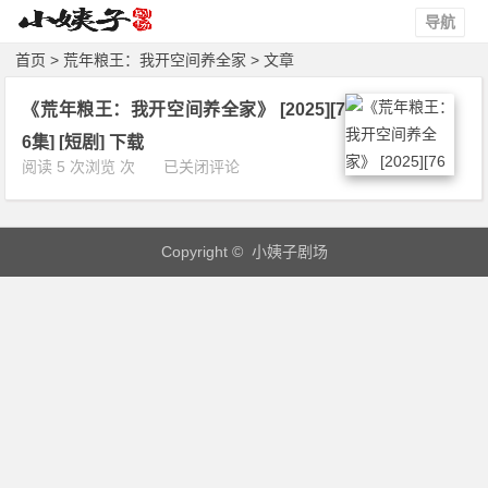
导航
首页
> 荒年粮王：我开空间养全家 > 文章
《荒年粮王：我开空间养全家》 [2025][7
6集] [短剧] 下载
《荒
阅读 5 次浏览 次
已关闭评论
年
粮
王：
Copyright © 小姨子剧场
我
开
空
间
养
全
家》
[2
0
2
5]