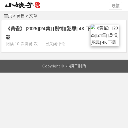
导航
首页
> 黄雀 > 文章
《黄雀》 [2025][24集] [剧情][犯罪] 4K 下
载
《黄
阅读 10 次浏览 次
已关闭评论
雀》
[2
0
Copyright © 小姨子剧场
2
5]
[2
4
集]
[剧
情]
[犯
罪]
4
K