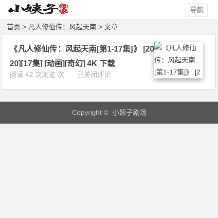
导航
首页
> 凡人修仙传：风起天南 > 文章
《凡人修仙传：风起天南[第1-17集]》 [20
20][17集] [动画][奇幻] 4K 下载
《凡
阅读 42 次浏览 次
已关闭评论
人
修
仙
Copyright © 小姨子剧场
传：
风
起
天
南
[第
1
-
1
7
集]》