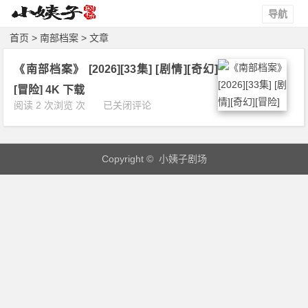
导航
首页
> 南部档案 > 文章
《南部档案》 [2026][33集] [剧情][奇幻]
[冒险] 4K 下载
《南
阅读 2 次浏览 次
已关闭评论
部
档
案》
Copyright © 小姨子剧场
[2
0
2
6]
[3
3
集]
[剧
情]
[奇
幻]