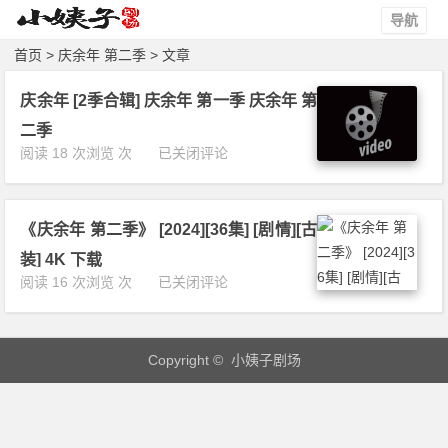
导航
首页
> 庆余年 第二季 > 文章
庆余年 [2季合辑] 庆余年 第一季 庆余年 第
二季
庆
阅读 18 次浏览 次
已关闭评论
余
年
[2
《庆余年 第二季》 [2024][36集] [剧情][古
季
合
装] 4K 下载
辑]
《庆
阅读 16 次浏览 次
已关闭评论
庆
余
余
年
年
第
第
Copyright © 小姨子剧场
二
一
季》
季
[2
庆
0
余
2